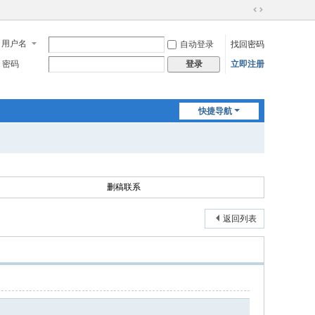
切
换
用户名
自动登录
找回密码
到
宽
密码
立即注册
登录
版
快捷导航
删稿联系
返回列表