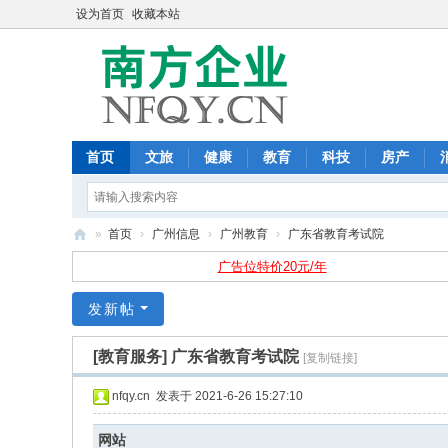
设为首页
收藏本站
首页
文旅
健康
教育
科技
房产
»
首页
›
广州信息
›
广州教育
›
广东省教育考试院
南
广告位特价20元/年
方
发新帖
企
业
[教育服务]
广东省教育考试院
[复制链接]
-
nfqy.cn
发表于 2021-6-26 15:27:10
nf
qy
网站